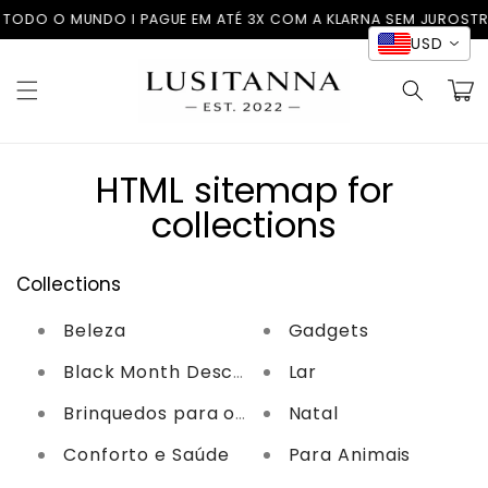
Saltar
ODO O MUNDO I PAGUE EM ATÉ 3X COM A KLARNA SEM JUROS
TROCA
para o
USD
conteúdo
Carrinh
HTML sitemap for
collections
Collections
Beleza
Gadgets
Black Month Descontos até -80%
Lar
Brinquedos para os mais novos
Natal
Conforto e Saúde
Para Animais