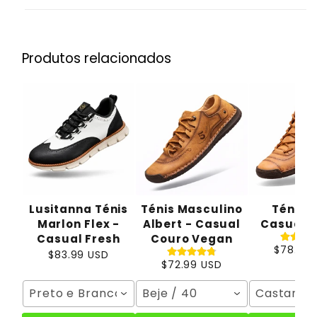
Produtos relacionados
Lusitanna Ténis
Ténis Masculino
Ténis 
Marlon Flex -
Albert - Casual
Casual A
Casual Fresh
Couro Vegan
$78.99
$83.99 USD
$72.99 USD
Preto e Branco / 40
Beje / 40
Castanho 