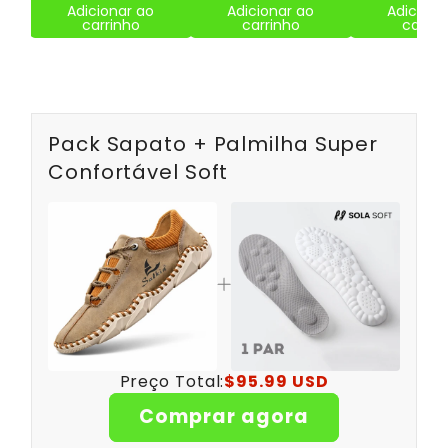
Adicionar ao
Adicionar ao
Adiciona
carrinho
carrinho
carrin
Pack Sapato + Palmilha Super
Confortável Soft
Preço Total:
$95.99 USD
Comprar agora