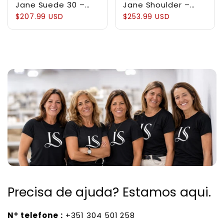
Jane Suede 30 –
Jane Shoulder –
Bolsa em Couro
Bolsa Estruturada
$207.99 USD
$253.99 USD
Suede
em Couro Genuíno
Pebbled
Precisa de ajuda? Estamos aqui.
Nº telefone :
+351 304 501 258