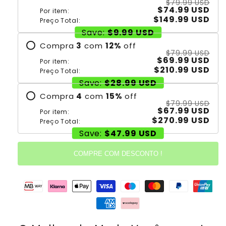
$79.99 USD
$74.99 USD
Por item:
$149.99 USD
Preço Total:
Save:
$9.99 USD
Compra
3
com
12
%
off
$79.99 USD
$69.99 USD
Por item:
$210.99 USD
Preço Total:
Save:
$28.99 USD
Compra
4
com
15
%
off
$79.99 USD
$67.99 USD
Por item:
$270.99 USD
Preço Total:
Save:
$47.99 USD
COMPRE COM DESCONTO !