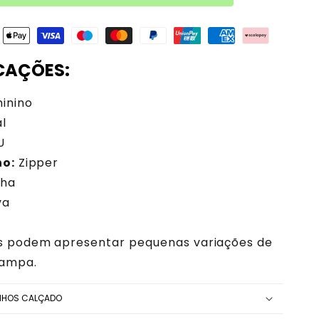
ICAÇÕES:
inino
l
U
ho:
Zipper
ha
va
s podem apresentar pequenas variações de
tampa.
NHOS CALÇADO