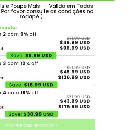
s e Poupe Mais! — Válido em Todos
( Por favor consulte as condições no
rodapé )
popular
a
2
com
6
%
off
$51.99 USD
$48.99 USD
$96.99 USD
al:
Save:
$5.99 USD
a
3
com
12
%
off
$51.99 USD
$45.99 USD
$136.99 USD
al:
Save:
$18.99 USD
a
4
com
15
%
off
$51.99 USD
$43.99 USD
$175.99 USD
al:
Save:
$30.99 USD
COMPRE COM DESCONTO !