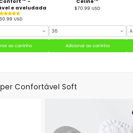
Confort™ -
Celine™
vel e aveludada
$70.99 USD
60.99 USD
5
36
A
onar ao carrinho
Adicionar ao carrinho
per Confortável Soft