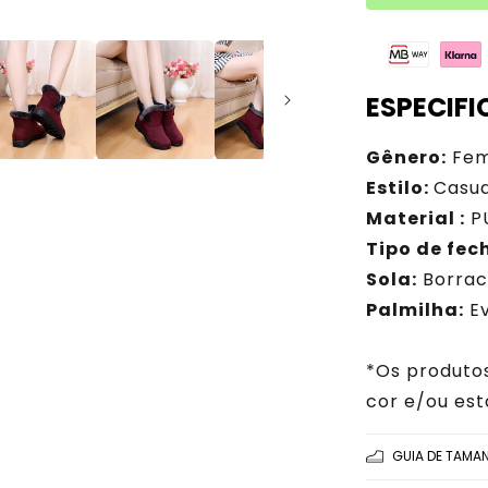
ESPECIF
Gênero:
Fem
Estilo:
Casua
Material :
P
Tipo de fec
Sola:
Borrac
Palmilha:
E
*Os produto
cor e/ou es
GUIA DE TAMA