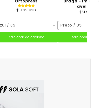
Ortopress
Braga - Impermeáv
aveludada
$51.99 USD
$51.99 USD
zul / 35
Preto / 35
Adicionar ao carrinho
Adicionar ao carrinho