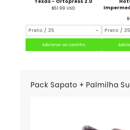
Texas - Ortopress 2.0
Hot
Impermeá
$51.99 USD
$
Preto / 35
Preto / 3
Adicionar ao carrinho
Adici
Pack Sapato + Palmilha Su