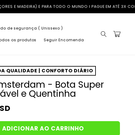
PAGUE EM ATÉ 3X COM A KLARNA SEM JUROS
TROCAS GRÁTIS EM PO
do de segurança ( Unissexo )
Carrinho
todos os produtos
Seguir Encomenda
A QUALIDADE | CONFORTO DIÁRIO
msterdam - Bota Super
ável e Quentinha
USD
ADICIONAR AO CARRINHO