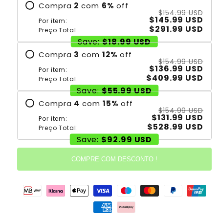
Compra
2
com
6
%
off
$154.99 USD
$145.99 USD
Por item:
$291.99 USD
Preço Total:
Save:
$18.99 USD
Compra
3
com
12
%
off
$154.99 USD
$136.99 USD
Por item:
$409.99 USD
Preço Total:
Save:
$55.99 USD
Compra
4
com
15
%
off
$154.99 USD
$131.99 USD
Por item:
$528.99 USD
Preço Total:
Save:
$92.99 USD
COMPRE COM DESCONTO !