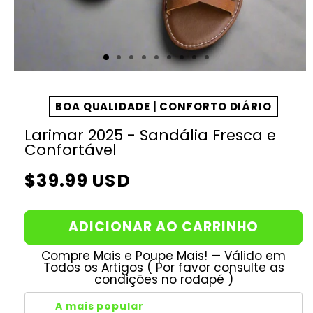
BOA QUALIDADE | CONFORTO DIÁRIO
Larimar 2025 - Sandália Fresca e
Confortável
Preço
$39.99 USD
normal
ADICIONAR AO CARRINHO
Compre Mais e Poupe Mais! — Válido em
Todos os Artigos ( Por favor consulte as
condições no rodapé )
A mais popular