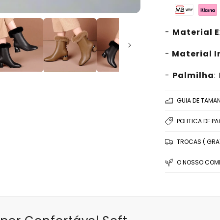
-
Material E
-
Material I
-
Palmilha
:
GUIA DE TAMA
POLITICA DE P
TROCAS ( GRAT
O NOSSO COMP