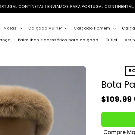
PORTUGAL CONTINENTAL, ILHAS (AÇORES E MADEIRA) E PARA TO
Malas
Calçado Mulher
Calçado Homem
Calça
iança
Palmilhas e acessórios para calçado
Outlet
Ver 
BO
Bota Pa
Preço
$109.99
normal
Compre Mai