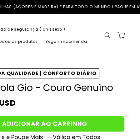
DO O MUNDO I PAGUE EM ATÉ 3X COM A KLARNA SEM JUROS
TROCAS
do de segurança ( Unissexo )
Carrinho
todos os produtos
Seguir Encomenda
A QUALIDADE | CONFORTO DIÁRIO
ola Gio - Couro Genuíno
 USD
ADICIONAR AO CARRINHO
s e Poupe Mais! — Válido em Todos