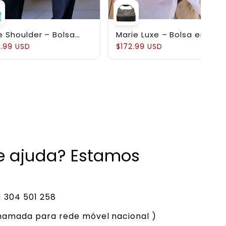
e Shoulder – Bolsa
Marie Luxe – Bolsa em
ruturada em Couro
Couro Genuíno
.99 USD
$172.99 USD
uíno Pebbled
de ajuda? Estamos
 304 501 258
hamada para rede móvel nacional )