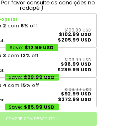
( Por favor consulte as condições no
rodapé )
popular
a
2
com
6
%
off
$109.99 USD
$102.99 USD
$205.99 USD
al:
Save:
$12.99 USD
a
3
com
12
%
off
$109.99 USD
$96.99 USD
$289.99 USD
al:
Save:
$39.99 USD
a
4
com
15
%
off
$109.99 USD
$92.99 USD
$372.99 USD
al:
Save:
$65.99 USD
COMPRE COM DESCONTO !