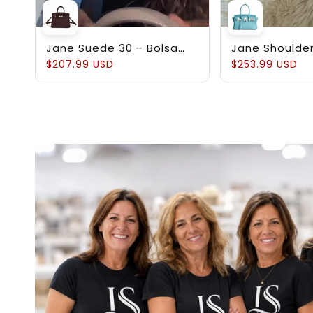
Jane Suede 30 – Bolsa
Jane Shoulder
em Couro Suede
Estruturada 
$207.99 USD
$253.99 USD
Genuíno Pebb