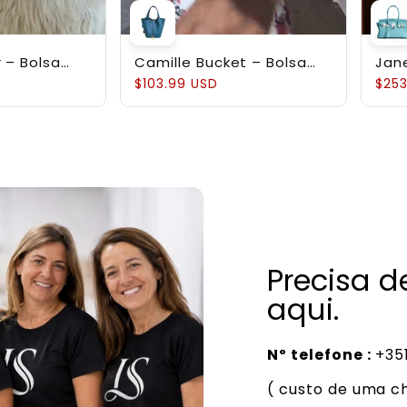
 – Bolsa
Camille Bucket – Bolsa
Jan
em Couro
Bucket em Couro Bovino
Est
$103.99 USD
$253
led
Full-Grain
Gen
Precisa 
aqui.
Nº telefone :
+351
( custo de uma c