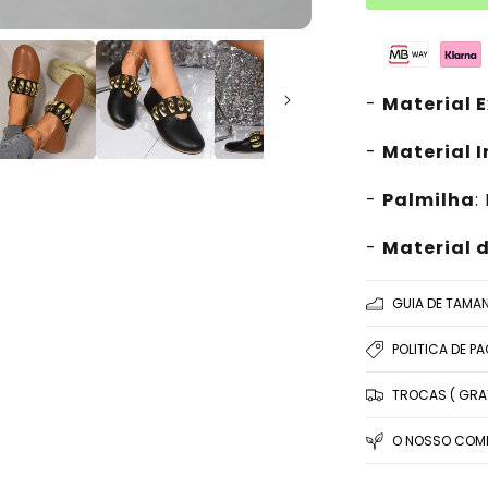
-
Material E
-
Material 
-
Palmilha
:
-
Material d
GUIA DE TAMA
POLITICA DE P
TROCAS ( GRAT
O NOSSO COMP