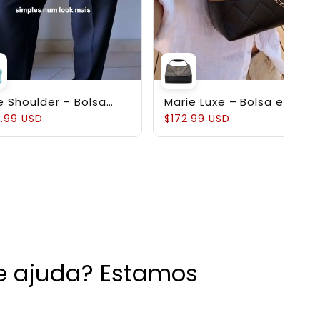
e Shoulder – Bolsa
Marie Luxe – Bolsa em
ruturada em Couro
Couro Genuíno
.99 USD
$172.99 USD
uíno Pebbled
de ajuda? Estamos