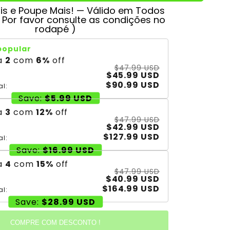
s e Poupe Mais! — Válido em Todos
( Por favor consulte as condições no
rodapé )
popular
a
2
com
6
%
off
$47.99 USD
$45.99 USD
$90.99 USD
al:
Save:
$5.99 USD
a
3
com
12
%
off
$47.99 USD
$42.99 USD
$127.99 USD
al:
Save:
$16.99 USD
a
4
com
15
%
off
$47.99 USD
$40.99 USD
$164.99 USD
al:
Save:
$28.99 USD
COMPRE COM DESCONTO !