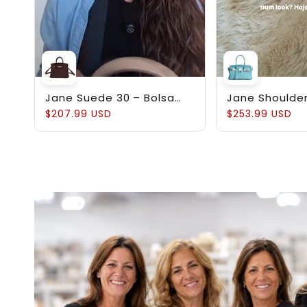
Jane Suede 30 – Bolsa
Jane Shoulder
em Couro Suede
Estruturada 
$207.99 USD
$253.99 USD
Genuíno Pebb