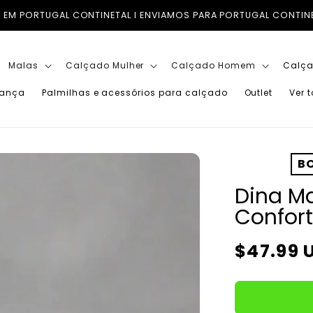
S PARA PORTUGAL CONTINENTAL, ILHAS (AÇORES E MADEIRA) E P
Malas
Calçado Mulher
Calçado Homem
Calça
iança
Palmilhas e acessórios para calçado
Outlet
Ver 
BO
Dina Ma
Confort
Preço
$47.99 
normal