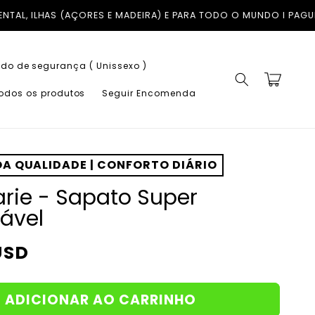
ARA TODO O MUNDO I PAGUE EM ATÉ 3X COM A KLARNA SEM JURO
do de segurança ( Unissexo )
Carrinho
todos os produtos
Seguir Encomenda
A QUALIDADE | CONFORTO DIÁRIO
rie - Sapato Super
ável
USD
ADICIONAR AO CARRINHO