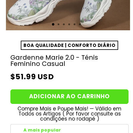
BOA QUALIDADE | CONFORTO DIÁRIO
Gardenne Marie 2.0 - Ténis
Feminino Casual
Preço
$51.99 USD
normal
ADICIONAR AO CARRINHO
Compre Mais e Poupe Mais! — Válido em
Todos os Artigos ( Por favor consulte as
condições no rodapé )
A mais popular