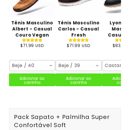
Ténis Masculino
Ténis Masculino
Lyon - 
Albert - Casual
Carlos - Casual
Mascul
Couro Vegan
Fresh
Casual 
$71.99 USD
$71.99 USD
$83.99 
Beje / 40
Beje / 39
Castanho 
Adicionar ao
Adicionar ao
Adiciona
carrinho
carrinho
carrin
Pack Sapato + Palmilha Super
Confortável Soft