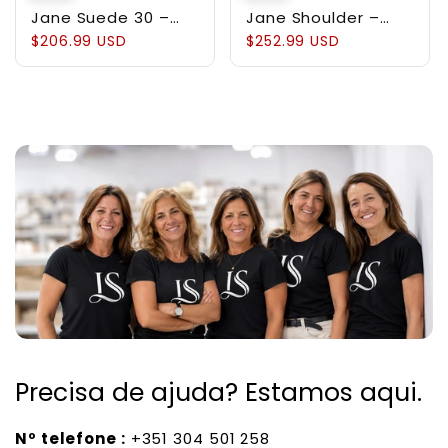
Jane Suede 30 –
Jane Shoulder –
Bolsa em Couro
Bolsa Estruturada
$206.99 USD
$252.99 USD
Suede
em Couro Genuíno
Pebbled
Precisa de ajuda? Estamos aqui.
Nº telefone :
+351 304 501 258