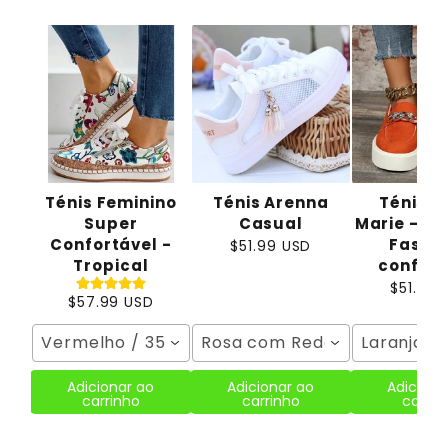
Ténis Feminino
Ténis Arenna
Ténis I
Super
Casual
Marie - El
Confortável -
Fashio
$51.99 USD
Tropical
confort
$51.99 
$57.99 USD
Vermelho / 35
Rosa com Rede / 35
Laranja / 
Adicionar ao
Adicionar ao
Adiciona
carrinho
carrinho
carrin