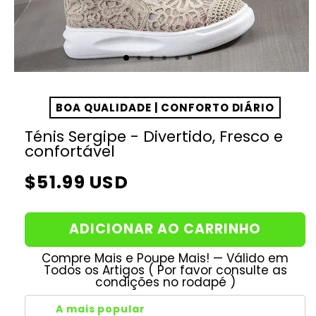
BOA QUALIDADE | CONFORTO DIÁRIO
Ténis Sergipe - Divertido, Fresco e
confortável
Preço
$51.99 USD
normal
ADICIONAR AO CARRINHO
Compre Mais e Poupe Mais! — Válido em
Todos os Artigos ( Por favor consulte as
condições no rodapé )
A mais popular