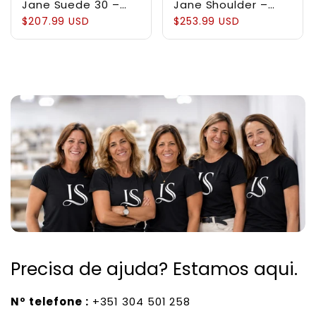
Jane Suede 30 –
Jane Shoulder –
Bolsa em Couro
Bolsa Estruturada
$207.99 USD
$253.99 USD
Suede
em Couro Genuíno
Pebbled
Precisa de ajuda? Estamos aqui.
Nº telefone :
+351 304 501 258