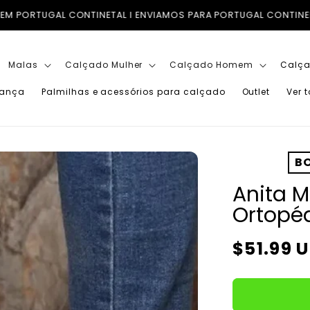
IAMOS PARA PORTUGAL CONTINENTAL, ILHAS (AÇORES E MADEIRA
Malas
Calçado Mulher
Calçado Homem
Calça
iança
Palmilhas e acessórios para calçado
Outlet
Ver 
BO
Anita M
Ortopéd
Preço
$51.99 
normal