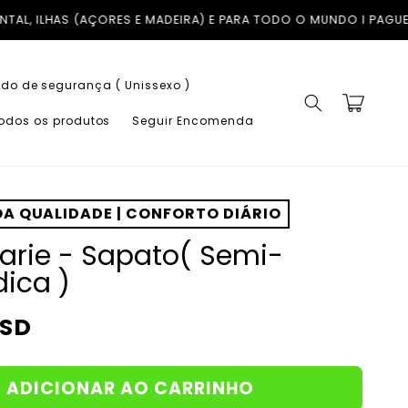
) E PARA TODO O MUNDO I PAGUE EM ATÉ 3X COM A KLARNA SEM 
do de segurança ( Unissexo )
Carrinho
todos os produtos
Seguir Encomenda
A QUALIDADE | CONFORTO DIÁRIO
arie - Sapato( Semi-
ica )
USD
ADICIONAR AO CARRINHO