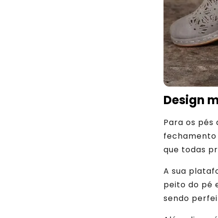
Design m
Para os pés 
fechamento 
que todas p
A sua plata
peito do pé 
sendo perfe