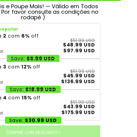
s e Poupe Mais! — Válido em Todos
( Por favor consulte as condições no
rodapé )
popular
a
2
com
6
%
off
$51.99 USD
$48.99 USD
$97.99 USD
al:
Save:
$5.99 USD
a
3
com
12
%
off
$51.99 USD
$45.99 USD
$136.99 USD
al:
Save:
$18.99 USD
a
4
com
15
%
off
$51.99 USD
$43.99 USD
$175.99 USD
al:
Save:
$30.99 USD
COMPRE COM DESCONTO !