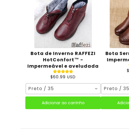
Bota de Inverno RAFFEZI
Bota Ser
HotConfort™ -
Imperme
Impermeável e aveludada
$60.99 USD
Preto / 35
Preto / 3
Adicionar ao carrinho
Adici