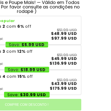
s e Poupe Mais! — Válido em Todos
( Por favor consulte as condições no
rodapé )
popular
a
2
com
6
%
off
$51.99 USD
$48.99 USD
$97.99 USD
al:
Save:
$5.99 USD
a
3
com
12
%
off
$51.99 USD
$45.99 USD
$136.99 USD
al:
Save:
$18.99 USD
a
4
com
15
%
off
$51.99 USD
$43.99 USD
$175.99 USD
al:
Save:
$30.99 USD
COMPRE COM DESCONTO !