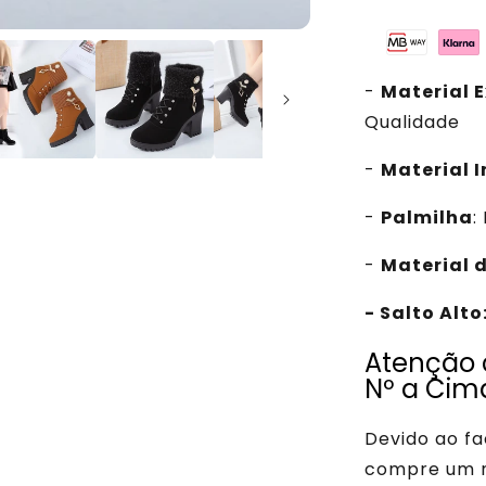
-
Material E
Qualidade
-
Material 
-
Palmilha
:
-
Material d
- Salto Alto
Atenção
Nº a Cim
Devido ao fa
compre um n