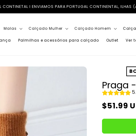
GAL CONTINENTAL, ILHAS (AÇORES E MADEIRA) E PARA TODO O 
Malas
Calçado Mulher
Calçado Homem
Calça
iança
Palmilhas e acessórios para calçado
Outlet
Ver 
BO
Praga -
5
Preço
$51.99 
normal