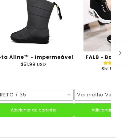
ota Aline™ - Impermeável
FALB - Bota c/Fec
$51.99 USD
$51.99 USD
RETO / 35
Vermelho Vinho / 35
Adicionar ao carrinho
Adicionar ao carrinho