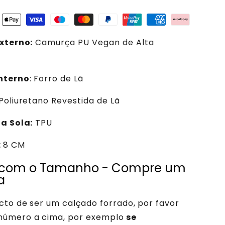
xterno:
Camurça PU Vegan de Alta
Interno
: Forro de Lã
 Poliuretano Revestida de Lã
a Sola:
TPU
:
8 CM
 com o Tamanho - Compre um
a
cto de ser um calçado forrado, por favor
úmero a cima, por exemplo
se