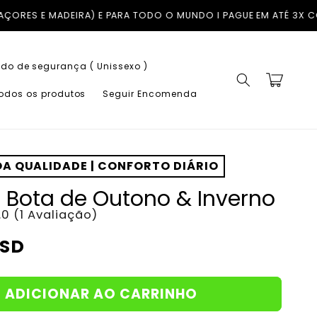
MUNDO I PAGUE EM ATÉ 3X COM A KLARNA SEM JUROS
TROCAS GRÁ
do de segurança ( Unissexo )
Carrinho
todos os produtos
Seguir Encomenda
A QUALIDADE | CONFORTO DIÁRIO
 Bota de Outono & Inverno
.0 (1 Avaliação)
USD
ADICIONAR AO CARRINHO