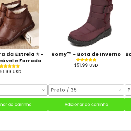
ra da Estrela ⭐ -
Romy™ - Bota de Inverno
B
ável e Forrada
$51.99 USD
$51.99 USD
5
Preto / 35
P
onar ao carrinho
Adicionar ao carrinho