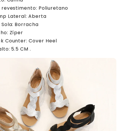
o revestimento: Poliuretano
mp Lateral: Aberta
a Sola: Borracha
cho: Zíper
ck Counter: Cover Heel
alto: 5.5 CM .