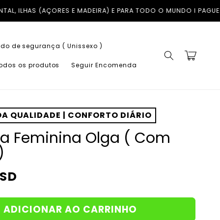
ADEIRA) E PARA TODO O MUNDO I PAGUE EM ATÉ 3X COM A KLAR
do de segurança ( Unissexo )
Carrinho
todos os produtos
Seguir Encomenda
A QUALIDADE | CONFORTO DIÁRIO
ia Feminina Olga ( Com
)
USD
ADICIONAR AO CARRINHO