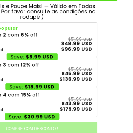
s e Poupe Mais! — Válido em Todos
( Por favor consulte as condições no
rodapé )
popular
a
2
com
6
%
off
$51.99 USD
$48.99 USD
$96.99 USD
al:
Save:
$5.99 USD
a
3
com
12
%
off
$51.99 USD
$45.99 USD
$136.99 USD
al:
Save:
$18.99 USD
a
4
com
15
%
off
$51.99 USD
$43.99 USD
$175.99 USD
al:
Save:
$30.99 USD
COMPRE COM DESCONTO !