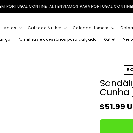
 I ENVIAMOS PARA PORTUGAL CONTINENTAL, ILHAS (AÇORES E M
Malas
Calçado Mulher
Calçado Homem
Calça
iança
Palmilhas e acessórios para calçado
Outlet
Ver 
BO
Sandál
Cunha 
Preço
$51.99 
normal