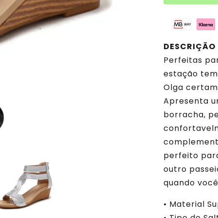
DESCRIÇÃO
Perfeitas pa
estação tem 
Olga certam
Apresenta um
borracha, p
confortavelm
complementa 
perfeito pa
outro passeio
quando você 
• Material Su
• Tipo de Sa