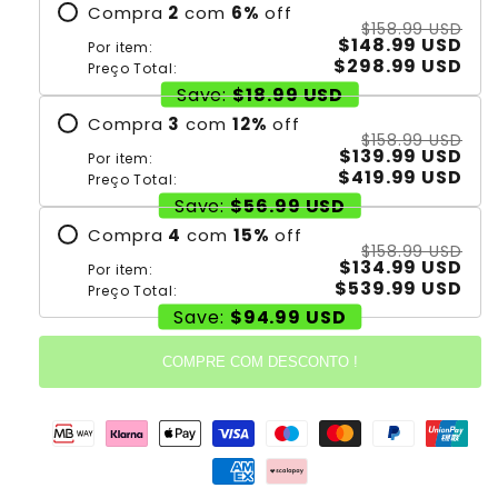
Compra
2
com
6
%
off
$158.99 USD
$148.99 USD
Por item:
$298.99 USD
Preço Total:
Save:
$18.99 USD
Compra
3
com
12
%
off
$158.99 USD
$139.99 USD
Por item:
$419.99 USD
Preço Total:
Save:
$56.99 USD
Compra
4
com
15
%
off
$158.99 USD
$134.99 USD
Por item:
$539.99 USD
Preço Total:
Save:
$94.99 USD
COMPRE COM DESCONTO !