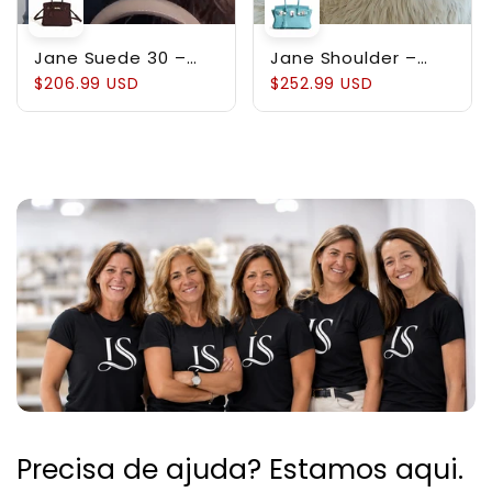
Jane Suede 30 –
Jane Shoulder –
Bolsa em Couro
Bolsa Estruturada
$206.99 USD
$252.99 USD
Suede
em Couro Genuíno
Pebbled
Precisa de ajuda? Estamos aqui.