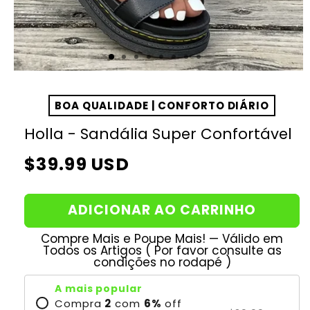
BOA QUALIDADE | CONFORTO DIÁRIO
Holla - Sandália Super Confortável
Preço
$39.99 USD
normal
ADICIONAR AO CARRINHO
Compre Mais e Poupe Mais! — Válido em
Todos os Artigos ( Por favor consulte as
condições no rodapé )
A mais popular
Compra
2
com
6
%
off