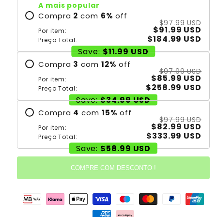
A mais popular
Compra
2
com
6
%
off
$97.99 USD
$91.99 USD
Por item:
$184.99 USD
Preço Total:
Save:
$11.99 USD
Compra
3
com
12
%
off
$97.99 USD
$85.99 USD
Por item:
$258.99 USD
Preço Total:
Save:
$34.99 USD
Compra
4
com
15
%
off
$97.99 USD
$82.99 USD
Por item:
$333.99 USD
Preço Total:
Save:
$58.99 USD
COMPRE COM DESCONTO !