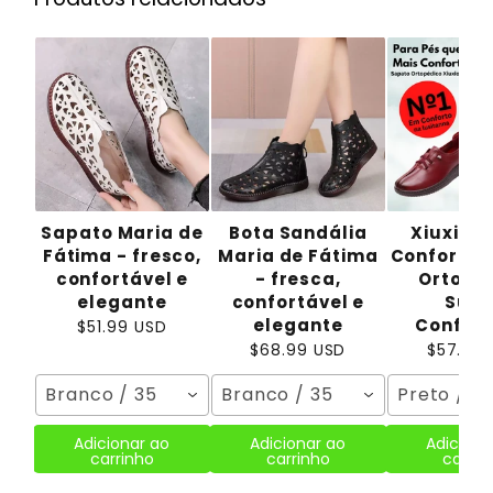
Sapato Maria de
Bota Sandália
Xiuxion 
Fátima - fresco,
Maria de Fátima
Confort -
confortável e
- fresca,
Ortopé
elegante
confortável e
Supe
elegante
Confort
$51.99 USD
$68.99 USD
$57.99 
Branco / 35
Branco / 35
Preto / 3
Adicionar ao
Adicionar ao
Adiciona
carrinho
carrinho
carrin