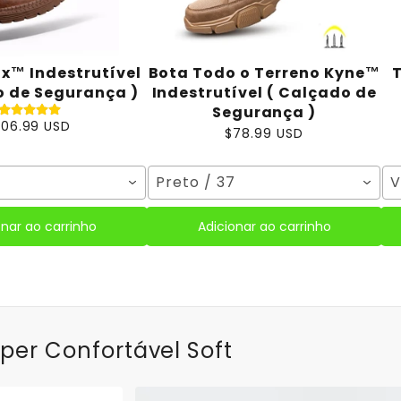
x™ Indestrutível
Bota Todo o Terreno Kyne™
T
o de Segurança )
Indestrutível ( Calçado de
Segurança )
106.99 USD
$78.99 USD
6
Preto / 37
V
onar ao carrinho
Adicionar ao carrinho
per Confortável Soft