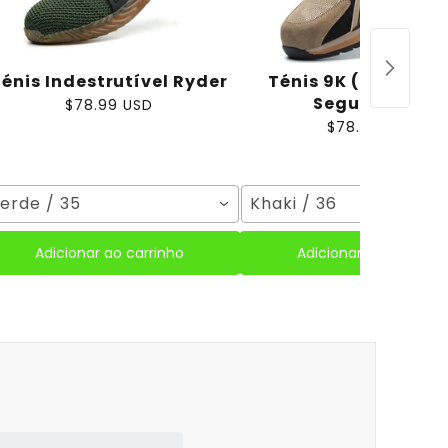
énis Indestrutível Ryder
Ténis 9K ( Calçado
Segurança )
$78.99 USD
$78.99 USD
erde / 35
Khaki / 36
Adicionar ao carrinho
Adicionar ao carrinho