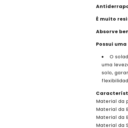
Antiderrap
É muito res
Absorve be
Possui uma 
O sola
uma levez
solo, gara
flexibilid
Característ
Material da 
Material da 
Material da 
Material da 