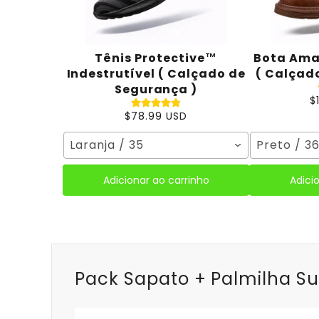
Tênis Protective™
Bota Ama
Indestrutível ( Calçado de
( Calçad
Segurança )
$
$78.99 USD
Laranja / 35
Preto / 3
Adicionar ao carrinho
Adici
Pack Sapato + Palmilha Su