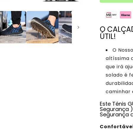
O CALÇA
ÚTIL!
O Nosso
altíssima 
que irá aj
solado é f
durabilida
caminhar e
Este
Ténis G
Segurança )
Segurança 
Confortável