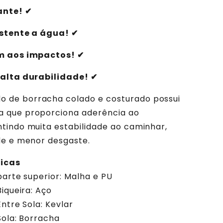
ante! ✔
istente a água! ✔
m aos impactos! ✔
alta durabilidade! ✔
do de borracha colado e costurado possui
a que proporciona aderência ao
ntindo muita estabilidade ao caminhar,
ade e menor desgaste.
icas
parte superior: Malha e PU
Biqueira: Aço
Entre Sola: Kevlar
Sola: Borracha