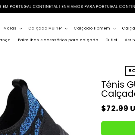
MOS PARA PORTUGAL CONTINENTAL, ILHAS (AÇORES E MADEIRA) 
Malas
Calçado Mulher
Calçado Homem
Calça
iança
Palmilhas e acessórios para calçado
Outlet
Ver 
BO
Ténis G
Calçad
Preço
$72.99 
normal