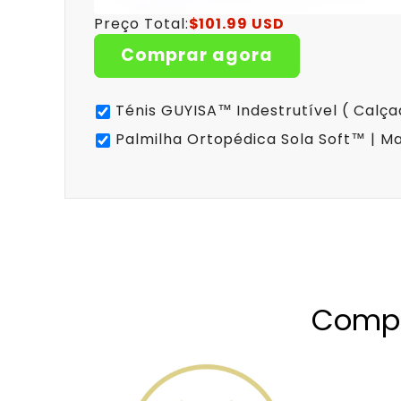
Preço Total:
$101.99 USD
Comprar agora
Ténis GUYISA™ Indestrutível ( Calç
Palmilha Ortopédica Sola Soft™ | Ma
Compr