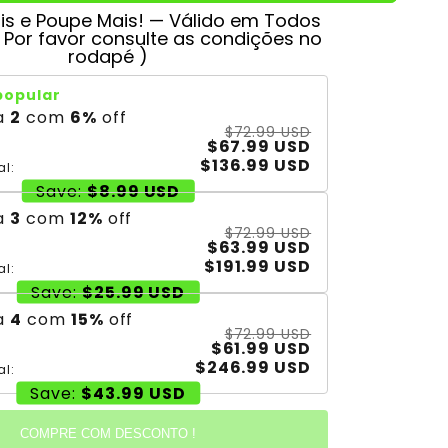
s e Poupe Mais! — Válido em Todos
( Por favor consulte as condições no
rodapé )
popular
a
2
com
6
%
off
$72.99 USD
$67.99 USD
$136.99 USD
al:
Save:
$8.99 USD
a
3
com
12
%
off
$72.99 USD
$63.99 USD
$191.99 USD
al:
Save:
$25.99 USD
a
4
com
15
%
off
$72.99 USD
$61.99 USD
$246.99 USD
al:
Save:
$43.99 USD
COMPRE COM DESCONTO !