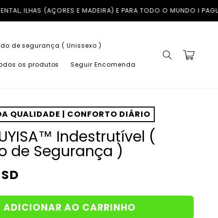
E PARA TODO O MUNDO I PAGUE EM ATÉ 3X COM A KLARNA SEM J
do de segurança ( Unissexo )
Carrinho
todos os produtos
Seguir Encomenda
A QUALIDADE | CONFORTO DIÁRIO
UYISA™ Indestrutível (
o de Segurança )
USD
ADICIONAR AO CARRINHO