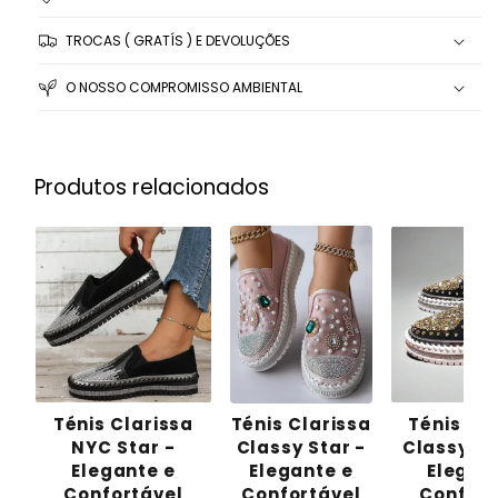
TROCAS ( GRATÍS ) E DEVOLUÇÕES
O NOSSO COMPROMISSO AMBIENTAL
Produtos relacionados
Ténis Clarissa
Ténis Clarissa
Ténis Cl
NYC Star -
Classy Star -
Classy Sta
Elegante e
Elegante e
Elegan
Confortável
Confortável
Confort