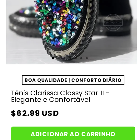
BOA QUALIDADE | CONFORTO DIÁRIO
Ténis Clarissa Classy Star II -
Elegante e Confortável
Preço
$62.99 USD
normal
ADICIONAR AO CARRINHO