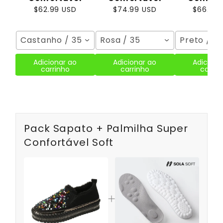
$62.99 USD
$74.99 USD
$66.99
Castanho / 35
Rosa / 35
Preto / 3
Adicionar ao
Adicionar ao
Adiciona
carrinho
carrinho
carrin
Pack Sapato + Palmilha Super
Confortável Soft