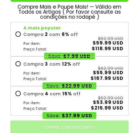
Compre Mais e Poupe Mais! — Válido em
Todos os Artigos ( Por favor consulte as
condições no rodapé )
A mais popular
Compra
2
com
6
%
off
$62.99 USD
$59.99 USD
Por item:
$118.99 USD
Preço Total:
Save:
$7.99 USD
Compra
3
com
12
%
off
$62.99 USD
$55.99 USD
Por item:
$167.99 USD
Preço Total:
Save:
$22.99 USD
Compra
4
com
15
%
off
$62.99 USD
$53.99 USD
Por item:
$215.99 USD
Preço Total:
Save:
$37.99 USD
COMPRE COM DESCONTO !