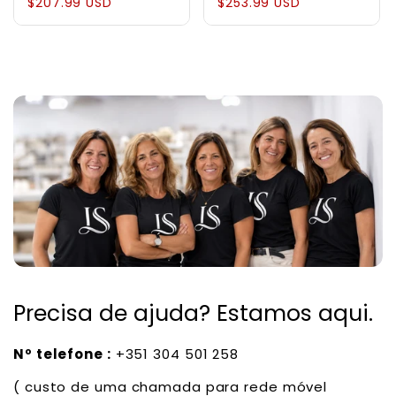
Bolsa em Couro
Bolsa Estruturada
$207.99 USD
$253.99 USD
Suede
em Couro Genuíno
Pebbled
Precisa de ajuda? Estamos aqui.
Nº telefone :
+351 304 501 258
( custo de uma chamada para rede móvel