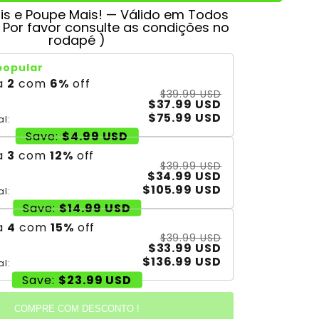
s e Poupe Mais! — Válido em Todos
( Por favor consulte as condições no
rodapé )
popular
a
2
com
6
%
off
$39.99 USD
$37.99 USD
$75.99 USD
al:
Save:
$4.99 USD
a
3
com
12
%
off
$39.99 USD
$34.99 USD
$105.99 USD
al:
Save:
$14.99 USD
a
4
com
15
%
off
$39.99 USD
$33.99 USD
$136.99 USD
al:
Save:
$23.99 USD
COMPRE COM DESCONTO !