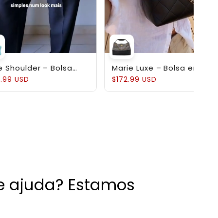
e Shoulder – Bolsa
Marie Luxe – Bolsa em
ruturada em Couro
Couro Genuíno
.99 USD
$172.99 USD
uíno Pebbled
de ajuda? Estamos