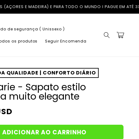
O MUNDO I PAGUE EM ATÉ 3X COM A KLARNA SEM JUROS
TROCAS G
do de segurança ( Unissexo )
Carrinho
todos os produtos
Seguir Encomenda
A QUALIDADE | CONFORTO DIÁRIO
arie - Sapato estilo
na muito elegante
USD
ADICIONAR AO CARRINHO