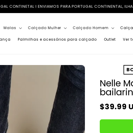
TUGAL CONTINENTAL, ILHAS (AÇORES E MADEIRA) E PARA TODO 
Malas
Calçado Mulher
Calçado Homem
Calça
iança
Palmilhas e acessórios para calçado
Outlet
Ver 
BO
Nelle M
bailari
Preço
$39.99 
normal