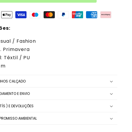
ões:
asual / Fashion
. Primavera
: Têxtil / PU
1cm
NHOS CALÇADO
AGAMENTO E ENVIO
ÍS ) E DEVOLUÇÕES
ROMISSO AMBIENTAL