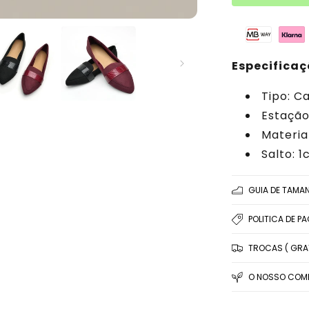
Especificaç
Tipo: C
Estação
Material
Salto: 
GUIA DE TAMA
POLITICA DE P
TROCAS ( GRAT
O NOSSO COMP