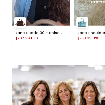
Jane Suede 30 – Bolsa
Jane Shoulder
em Couro Suede
Estruturada 
$207.99 USD
$253.99 USD
Genuíno Pebb