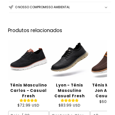
O NOSSO COMPROMISSO AMBIENTAL
Produtos relacionados
Ténis Masculino
Lyon - Ténis
Ténis Mas
Carlos - Casual
Masculino
Jon Anth
Fresh
Casual Fresh
Casual 
$60.99
$72.99 USD
$83.99 USD