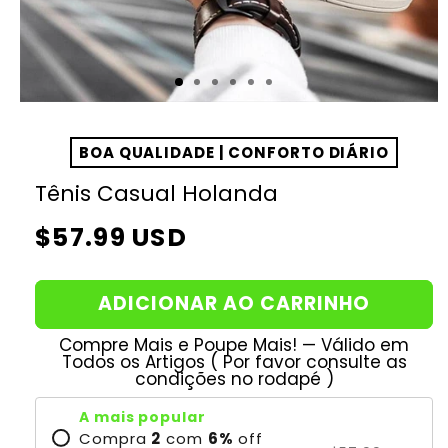
BOA QUALIDADE | CONFORTO DIÁRIO
Tênis Casual Holanda
Preço
$57.99 USD
normal
ADICIONAR AO CARRINHO
Compre Mais e Poupe Mais! — Válido em
Todos os Artigos ( Por favor consulte as
condições no rodapé )
A mais popular
Compra
2
com
6
%
off