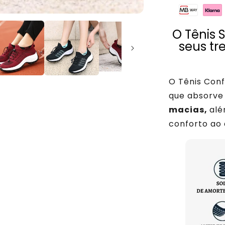
O Tênis 
seus tr
O Tênis Con
que absorve
macias
,
alé
conforto ao 