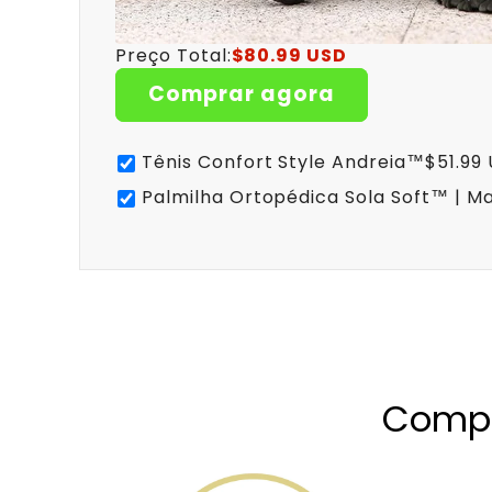
Preço Total:
$80.99 USD
Comprar agora
Tênis Confort Style Andreia™
$51.99
Palmilha Ortopédica Sola Soft™ | Ma
Compr