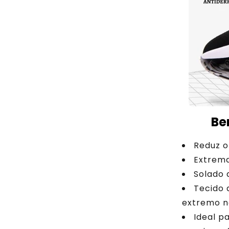
Be
Reduz o
Extrema
Solado 
Tecido 
extremo n
Ideal p