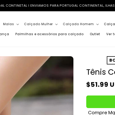
CONTINENTAL, ILHAS (AÇORES E MADEIRA) E PARA TODO O MUND
Malas
Calçado Mulher
Calçado Homem
Calça
iança
Palmilhas e acessórios para calçado
Outlet
Ver 
BO
Tênis C
Preço
$51.99 
normal
Compre Mai