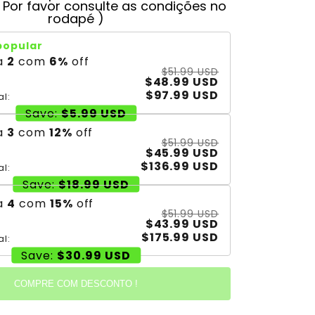
( Por favor consulte as condições no
rodapé )
popular
a
2
com
6
%
off
$51.99 USD
$48.99 USD
$97.99 USD
al:
Save:
$5.99 USD
a
3
com
12
%
off
$51.99 USD
$45.99 USD
$136.99 USD
al:
Save:
$18.99 USD
a
4
com
15
%
off
$51.99 USD
$43.99 USD
$175.99 USD
al:
Save:
$30.99 USD
COMPRE COM DESCONTO !