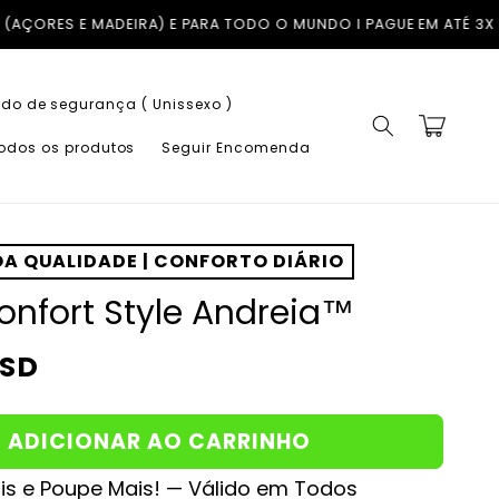
O I PAGUE EM ATÉ 3X COM A KLARNA SEM JUROS
TROCAS GRÁTIS 
do de segurança ( Unissexo )
Carrinho
todos os produtos
Seguir Encomenda
A QUALIDADE | CONFORTO DIÁRIO
onfort Style Andreia™
USD
ADICIONAR AO CARRINHO
s e Poupe Mais! — Válido em Todos