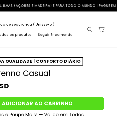
 PARA TODO O MUNDO I PAGUE EM ATÉ 3X COM A KLARNA SEM JU
do de segurança ( Unissexo )
Carrinho
todos os produtos
Seguir Encomenda
A QUALIDADE | CONFORTO DIÁRIO
Arenna Casual
USD
ADICIONAR AO CARRINHO
s e Poupe Mais! — Válido em Todos