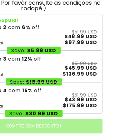
( Por favor consulte as condições no
rodapé )
popular
a
2
com
6
%
off
$51.99 USD
$48.99 USD
$97.99 USD
al:
Save:
$5.99 USD
a
3
com
12
%
off
$51.99 USD
$45.99 USD
$136.99 USD
al:
Save:
$18.99 USD
a
4
com
15
%
off
$51.99 USD
$43.99 USD
$175.99 USD
al:
Save:
$30.99 USD
COMPRE COM DESCONTO !