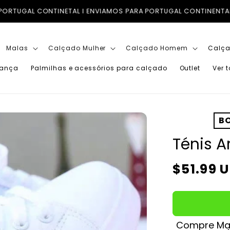
MOS PARA PORTUGAL CONTINENTAL, ILHAS (AÇORES E MADEIRA) E
Malas
Calçado Mulher
Calçado Homem
Calça
iança
Palmilhas e acessórios para calçado
Outlet
Ver 
BO
Ténis 
Preço
$51.99 
normal
Compre Mai