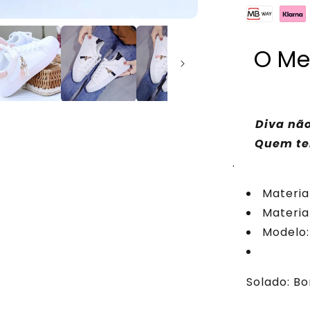
O Me
Diva não
Quem tem
.
Material
Materia
Modelo:
Solado: B