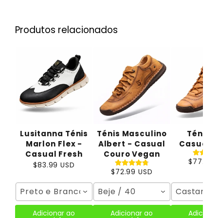
Produtos relacionados
Lusitanna Ténis
Ténis Masculino
Ténis 
Marlon Flex -
Albert - Casual
Casual A
Casual Fresh
Couro Vegan
$77.99
$83.99 USD
$72.99 USD
Preto e Branco / 40
Beje / 40
Castanho 
Adicionar ao
Adicionar ao
Adiciona