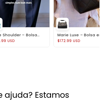
e Shoulder – Bolsa
Marie Luxe – Bolsa em
ruturada em Couro
Couro Genuíno
.99 USD
$172.99 USD
uíno Pebbled
de ajuda? Estamos