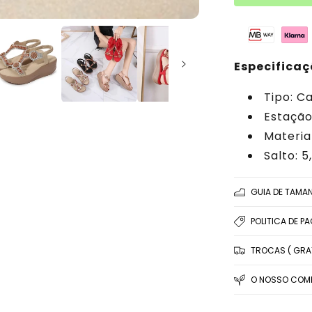
Especificaç
Tipo: C
Estação
Material
Salto: 
GUIA DE TAMA
POLITICA DE P
TROCAS ( GRAT
O NOSSO COMP