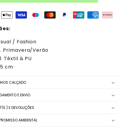
ões:
asual / Fashion
. Primavera/Verão
: Têxtil & PU
5,5 cm
NHOS CALÇADO
AGAMENTO E ENVIO
ÍS ) E DEVOLUÇÕES
ROMISSO AMBIENTAL