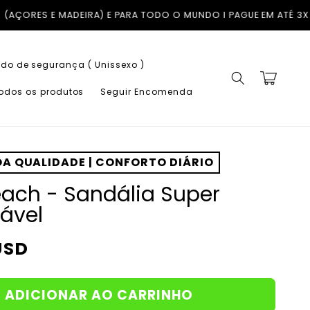
NDO I PAGUE EM ATÉ 3X COM A KLARNA SEM JUROS
TROCAS GRÁTI
do de segurança ( Unissexo )
Carrinho
todos os produtos
Seguir Encomenda
A QUALIDADE | CONFORTO DIÁRIO
ach - Sandália Super
ável
USD
ADICIONAR AO CARRINHO