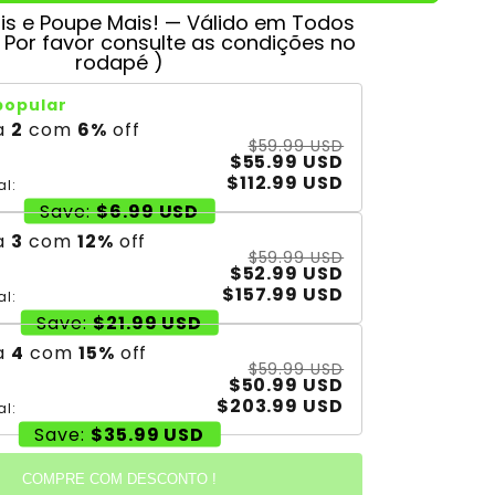
s e Poupe Mais! — Válido em Todos
( Por favor consulte as condições no
rodapé )
popular
a
2
com
6
%
off
$59.99 USD
$55.99 USD
$112.99 USD
al:
Save:
$6.99 USD
a
3
com
12
%
off
$59.99 USD
$52.99 USD
$157.99 USD
al:
Save:
$21.99 USD
a
4
com
15
%
off
$59.99 USD
$50.99 USD
$203.99 USD
al:
Save:
$35.99 USD
COMPRE COM DESCONTO !