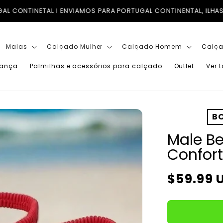
L CONTINENTAL, ILHAS (AÇORES E MADEIRA) E PARA TODO O MU
Malas
Calçado Mulher
Calçado Homem
Calça
iança
Palmilhas e acessórios para calçado
Outlet
Ver 
BO
Male Be
Confort
Preço
$59.99 
normal