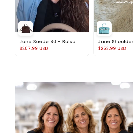
Jane Suede 30 – Bolsa
Jane Shoulder
em Couro Suede
Estruturada 
$207.99 USD
$253.99 USD
Genuíno Pebb