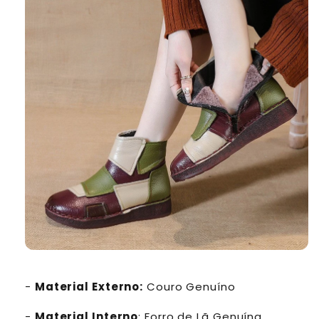
-
Material Externo:
Couro
Genuíno
-
Material Interno
: Forro de Lã Genuína