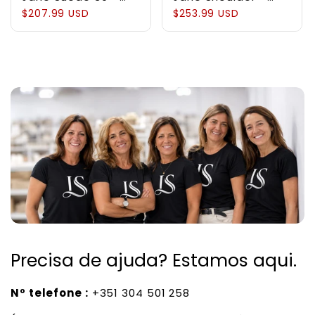
Bolsa em Couro
Bolsa Estruturada
$207.99 USD
$253.99 USD
Suede
em Couro Genuíno
Pebbled
Precisa de ajuda? Estamos aqui.
Nº telefone :
+351 304 501 258