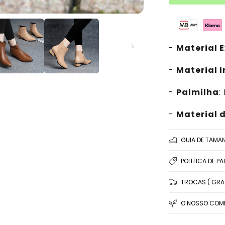
-
Material E
-
Material 
-
Palmilha
:
-
Material d
GUIA DE TAMA
POLITICA DE P
TROCAS ( GRAT
O NOSSO COMP