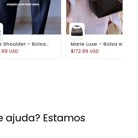
e Shoulder – Bolsa
Marie Luxe – Bolsa em
ruturada em Couro
Couro Genuíno
.99 USD
$172.99 USD
uíno Pebbled
de ajuda? Estamos