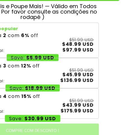
s e Poupe Mais! — Válido em Todos
( Por favor consulte as condições no
rodapé )
popular
a
2
com
6
%
off
$51.99 USD
$48.99 USD
$97.99 USD
al:
Save:
$5.99 USD
a
3
com
12
%
off
$51.99 USD
$45.99 USD
$136.99 USD
al:
Save:
$18.99 USD
a
4
com
15
%
off
$51.99 USD
$43.99 USD
$175.99 USD
al:
Save:
$30.99 USD
COMPRE COM DESCONTO !