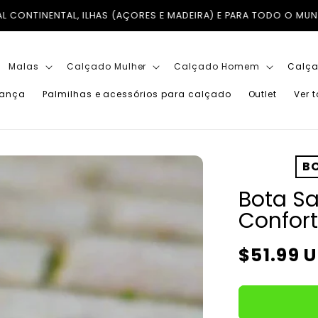
 E PARA TODO O MUNDO I PAGUE EM ATÉ 3X COM A KLARNA SEM 
Malas
Calçado Mulher
Calçado Homem
Calça
iança
Palmilhas e acessórios para calçado
Outlet
Ver 
BO
Bota Sa
Confort
Preço
$51.99 
normal