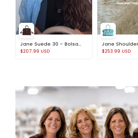
Jane Suede 30 – Bolsa
Jane Shoulder
em Couro Suede
Estruturada 
$207.99 USD
$253.99 USD
Genuíno Pebb