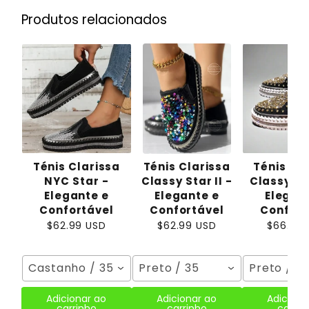
Produtos relacionados
Ténis Clarissa
Ténis Clarissa
Ténis Cl
NYC Star -
Classy Star II -
Classy Sta
Elegante e
Elegante e
Elegan
Confortável
Confortável
Confort
$62.99 USD
$62.99 USD
$66.99
Castanho / 35
Preto / 35
Preto / 3
Adicionar ao
Adicionar ao
Adiciona
carrinho
carrinho
carrin