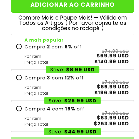
ADICIONAR AO CARRINHO
Compre Mais e Poupe Mais! — Válido em
Todos os Artigos ( Por favor consulte as
condições no rodapé )
A mais popular
Compra
2
com
6
%
off
$74.99 USD
$69.99 USD
Por item:
$140.99 USD
Preço Total:
Save:
$8.99 USD
Compra
3
com
12
%
off
$74.99 USD
$65.99 USD
Por item:
$196.99 USD
Preço Total:
Save:
$26.99 USD
Compra
4
com
15
%
off
$74.99 USD
$63.99 USD
Por item:
$253.99 USD
Preço Total:
Save:
$44.99 USD