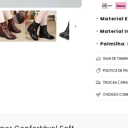
-
Material E
-
Material I
-
Palmilha
:
GUIA DE TAMA
POLITICA DE P
TROCAS ( GRAT
O NOSSO COMP