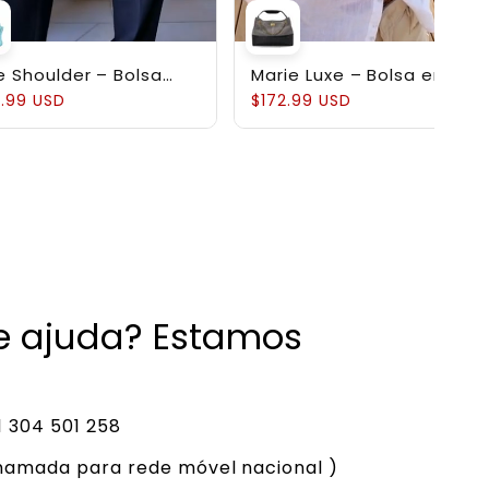
e Shoulder – Bolsa
Marie Luxe – Bolsa em
ruturada em Couro
Couro Genuíno
.99 USD
$172.99 USD
uíno Pebbled
de ajuda? Estamos
 304 501 258
hamada para rede móvel nacional )