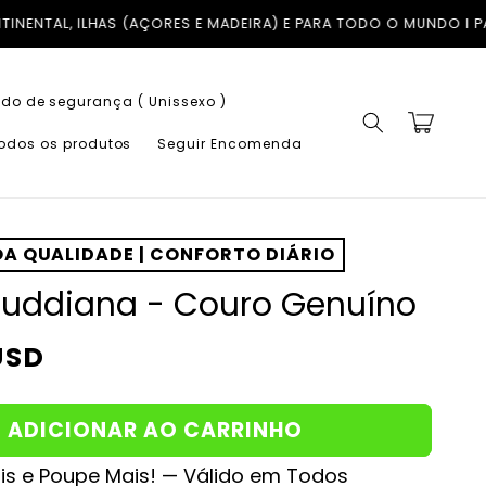
PARA TODO O MUNDO I PAGUE EM ATÉ 3X COM A KLARNA SEM JUR
do de segurança ( Unissexo )
Carrinho
todos os produtos
Seguir Encomenda
A QUALIDADE | CONFORTO DIÁRIO
auddiana - Couro Genuíno
USD
ADICIONAR AO CARRINHO
s e Poupe Mais! — Válido em Todos