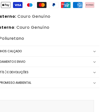
xterno:
Couro
Genuíno
nterno
: Couro
Genuíno
 Poliuretano
NHOS CALÇADO
AGAMENTO E ENVIO
ÍS ) E DEVOLUÇÕES
ROMISSO AMBIENTAL