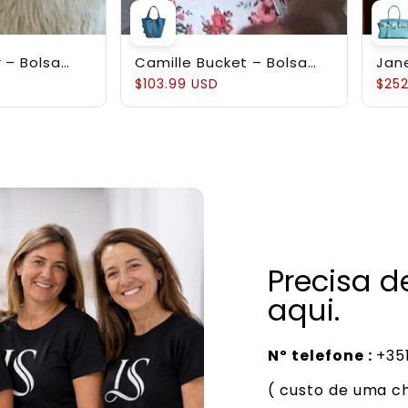
 – Bolsa
Camille Bucket – Bolsa
Jan
em Couro
Bucket em Couro Bovino
Est
$103.99 USD
$252
led
Full-Grain
Gen
Precisa 
aqui.
Nº telefone :
+351
( custo de uma c