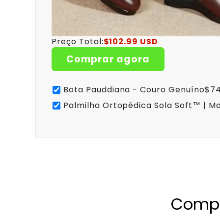
Preço Total:
$102.99 USD
Comprar agora
Bota Pauddiana - Couro Genuíno
$74
Palmilha Ortopédica Sola Soft™ | Ma
Compr