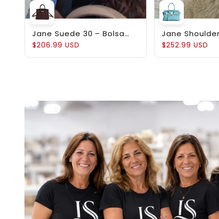
Jane Suede 30 – Bolsa
Jane Shoulder
em Couro Suede
Estruturada 
$206.99 USD
$252.99 USD
Genuíno Pebb