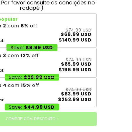
( Por favor consulte as condições no
rodapé )
popular
a
2
com
6
%
off
$74.99 USD
$69.99 USD
$140.99 USD
al:
Save:
$8.99 USD
a
3
com
12
%
off
$74.99 USD
$65.99 USD
$196.99 USD
al:
Save:
$26.99 USD
a
4
com
15
%
off
$74.99 USD
$63.99 USD
$253.99 USD
al:
Save:
$44.99 USD
COMPRE COM DESCONTO !