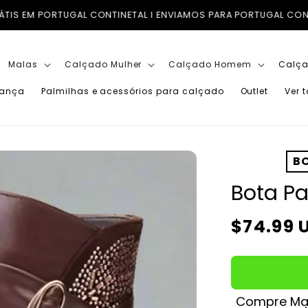
OS PARA PORTUGAL CONTINENTAL, ILHAS (AÇORES E MADEIRA) E 
Malas
Calçado Mulher
Calçado Homem
Calça
iança
Palmilhas e acessórios para calçado
Outlet
Ver 
BO
Bota P
Preço
$74.99 
normal
Compre Mai