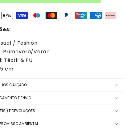
ões:
asual / Fashion
. Primavera/Verão
: Têxtil & PU
5,5 cm
NHOS CALÇADO
AGAMENTO E ENVIO
ÍS ) E DEVOLUÇÕES
ROMISSO AMBIENTAL