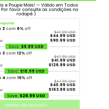
s e Poupe Mais! — Válido em Todos
( Por favor consulte as condições no
rodapé )
popular
a
2
com
6
%
off
$47.99 USD
$44.99 USD
$90.99 USD
al:
Save:
$5.99 USD
a
3
com
12
%
off
$47.99 USD
$41.99 USD
$126.99 USD
al:
Save:
$16.99 USD
a
4
com
15
%
off
$47.99 USD
$40.99 USD
$163.99 USD
al:
Save:
$28.99 USD
COMPRE COM DESCONTO !