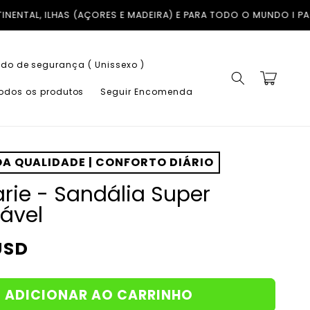
TODO O MUNDO I PAGUE EM ATÉ 3X COM A KLARNA SEM JUROS
TRO
do de segurança ( Unissexo )
Carrinho
todos os produtos
Seguir Encomenda
A QUALIDADE | CONFORTO DIÁRIO
rie - Sandália Super
ável
USD
ADICIONAR AO CARRINHO