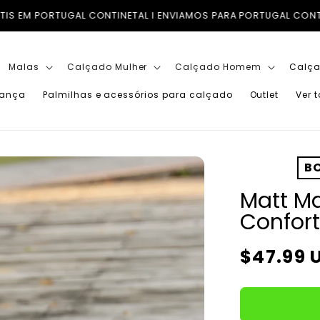
RA PORTUGAL CONTINENTAL, ILHAS (AÇORES E MADEIRA) E PARA 
Malas
Calçado Mulher
Calçado Homem
Calça
iança
Palmilhas e acessórios para calçado
Outlet
Ver 
BO
Matt Ma
Confort
Preço
$47.99 
normal