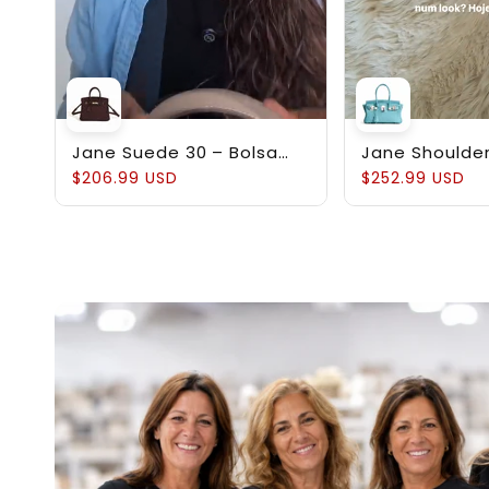
Jane Suede 30 – Bolsa
Jane Shoulder
em Couro Suede
Estruturada 
$206.99 USD
$252.99 USD
Genuíno Pebb