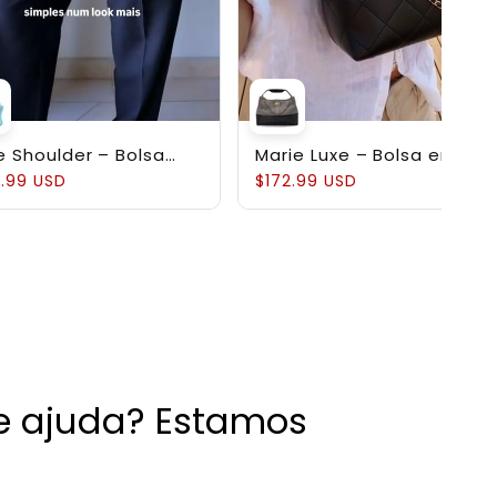
e Shoulder – Bolsa
Marie Luxe – Bolsa em
ruturada em Couro
Couro Genuíno
.99 USD
$172.99 USD
uíno Pebbled
de ajuda? Estamos