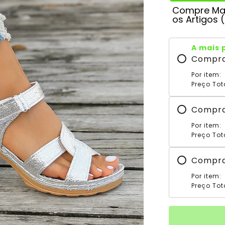
Compre Mai
os Artigos 
A mais 
Compr
Por item:
Preço Tot
Compr
Por item:
Preço Tot
Compr
Por item:
Preço Tot