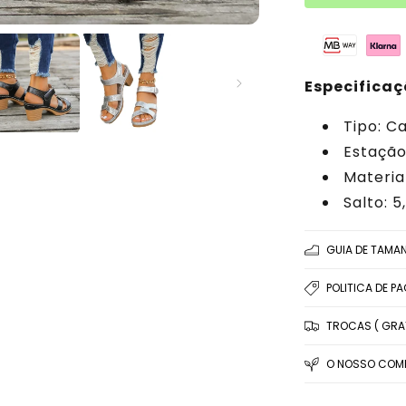
Especificaç
Tipo: C
Estação
Material
Salto: 
GUIA DE TAMA
POLITICA DE P
TROCAS ( GRAT
O NOSSO COMP