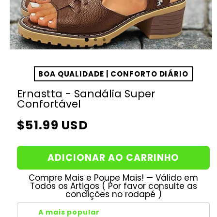
BOA QUALIDADE | CONFORTO DIÁRIO
Ernastta - Sandália Super
Confortável
Preço
$51.99 USD
normal
ADICIONAR AO CARRINHO
Compre Mais e Poupe Mais! — Válido em
Todos os Artigos ( Por favor consulte as
condições no rodapé )
A mais popular