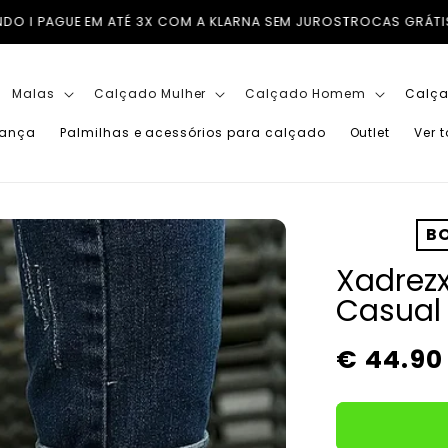
 3X COM A KLARNA SEM JUROS
TROCAS GRÁTIS EM PORTUGAL CONTI
Malas
Calçado Mulher
Calçado Homem
Calça
iança
Palmilhas e acessórios para calçado
Outlet
Ver 
BO
Xadrezx
Casual
Preço
€ 44.90
normal