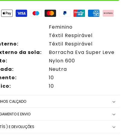
Feminino
Têxtil Respirável
nterno:
Têxtil Respirável
xterno da sola:
Borracha Eva Super Leve
to:
Nylon 600
sada:
Neutra
ento:
10
ico:
10
NHOS CALÇADO
AGAMENTO E ENVIO
ÍS ) E DEVOLUÇÕES