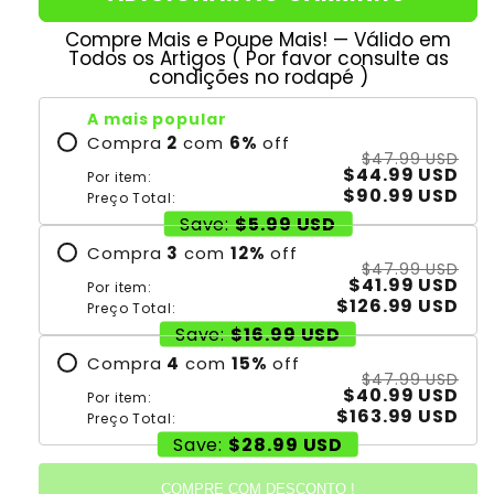
Compre Mais e Poupe Mais! — Válido em
Todos os Artigos ( Por favor consulte as
condições no rodapé )
A mais popular
Compra
2
com
6
%
off
$47.99 USD
$44.99 USD
Por item:
$90.99 USD
Preço Total:
Save:
$5.99 USD
Compra
3
com
12
%
off
$47.99 USD
$41.99 USD
Por item:
$126.99 USD
Preço Total:
Save:
$16.99 USD
Compra
4
com
15
%
off
$47.99 USD
$40.99 USD
Por item:
$163.99 USD
Preço Total:
Save:
$28.99 USD
COMPRE COM DESCONTO !