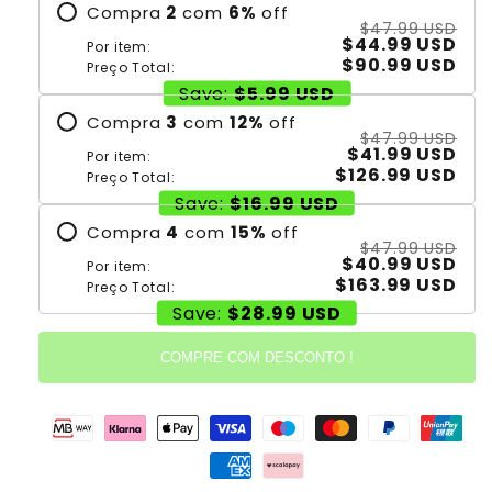
Compra
2
com
6
%
off
$47.99 USD
$44.99 USD
Por item:
$90.99 USD
Preço Total:
Save:
$5.99 USD
Compra
3
com
12
%
off
$47.99 USD
$41.99 USD
Por item:
$126.99 USD
Preço Total:
Save:
$16.99 USD
Compra
4
com
15
%
off
$47.99 USD
$40.99 USD
Por item:
$163.99 USD
Preço Total:
Save:
$28.99 USD
COMPRE COM DESCONTO !