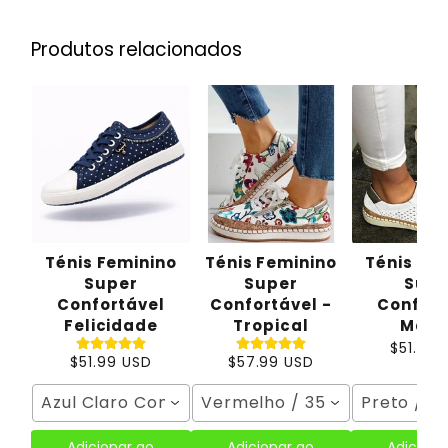
Produtos relacionados
Ténis Feminino
Ténis Feminino
Ténis Fe
Super
Super
Supe
Confortável
Confortável -
Confort
Felicidade
Tropical
Mari
$51.99 
$51.99 USD
$57.99 USD
Azul Claro Com Renda / 35
Vermelho / 35
Preto / 3
Adicionar ao
Adicionar ao
Adiciona