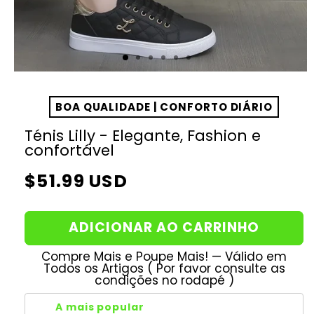
BOA QUALIDADE | CONFORTO DIÁRIO
Ténis Lilly - Elegante, Fashion e
confortável
Preço
$51.99 USD
normal
ADICIONAR AO CARRINHO
Compre Mais e Poupe Mais! — Válido em
Todos os Artigos ( Por favor consulte as
condições no rodapé )
A mais popular