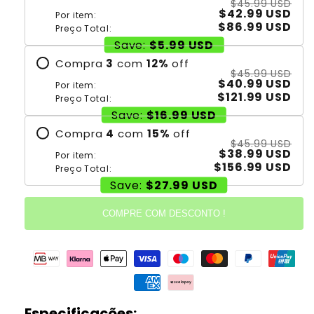
$45.99 USD
$42.99 USD
Por item:
$86.99 USD
Preço Total:
Save:
$5.99 USD
Compra
3
com
12
%
off
$45.99 USD
$40.99 USD
Por item:
$121.99 USD
Preço Total:
Save:
$16.99 USD
Compra
4
com
15
%
off
$45.99 USD
$38.99 USD
Por item:
$156.99 USD
Preço Total:
Save:
$27.99 USD
COMPRE COM DESCONTO !
Especificações: