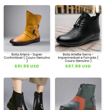
Bota Arlera - Super
Bota Arlette Serra -
Confortável ( Couro Genuíno
Impermeável e Forrada (
)
Couro Genuíno )
Preço
$91.99 USD
Preço
$97.99 USD
normal
normal