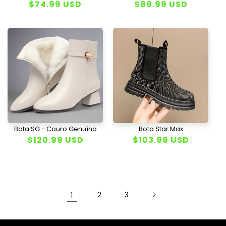
Preço
$74.99 USD
Preço
$89.99 USD
normal
normal
Bota SG - Couro Genuíno
Bota Star Max
Preço
$120.99 USD
Preço
$103.99 USD
normal
normal
1
2
3