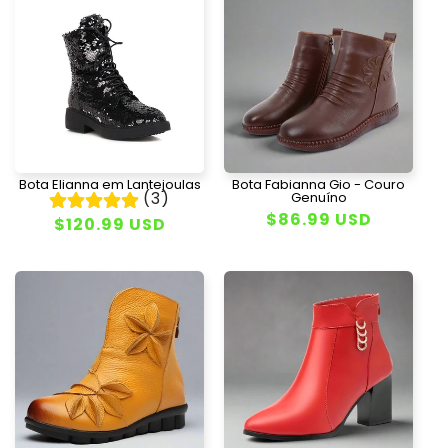
Bota Elianna em Lantejoulas
Bota Fabianna Gio - Couro
(3)
Genuíno
Preço
$86.99 USD
Preço
$120.99 USD
normal
normal