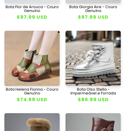
Bota Flor de Arouca - Couro
Bota Giorgia Aire - Couro
Genuíno
Genuíno
Preço
$97.99 USD
Preço
$97.99 USD
normal
normal
Bota Helena Fionna - Couro
Bota Olso Stella -
Genuíno
Impermeável e Forrada
Preço
$74.99 USD
Preço
$86.99 USD
normal
normal