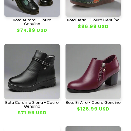
Bota Aurora - Couro
Bota Berla - Couro Genuíno
Genuíno
Preço
$86.99 USD
Preço
$74.99 USD
normal
normal
Bota Carolina Siena - Couro
Bota Eli Aire - Couro Genuíno
Genuíno
Preço
$126.99 USD
Preço
$71.99 USD
normal
normal