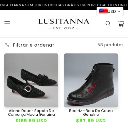
Saltar
A SEM JUROS
TROCAS GRÁTIS EM PORTUGAL CONTINETAL I ENVIAMO
para o
Read
USD
conteúdo
the
Carrinh
Privacy
Policy
Filtrar e ordenar
58 produtos
Aliene Daux - Sapato De
Beatriz - Bota De Couro
Camurça Macia Genuína
Genuíno
Preço
$155.99 USD
Preço
$97.99 USD
normal
normal